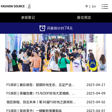
中
|
En
参观登记
展位预定
74
开展倒计时
天
FS深圳 | 展后报告：链接时尚生态，见证产业脉动
2025-04-21
FS深圳 | 荣耀加冕！FS与ODF时尚大奖揭晓，定义时尚未来
2025-04-09
链启新程，创见未来丨第30届FS时尚之源深圳展、AW25深圳原创时装周圆满闭幕
2025-04-02
FS深圳 | 现场直击！一键解锁海量新品
2025-04-01