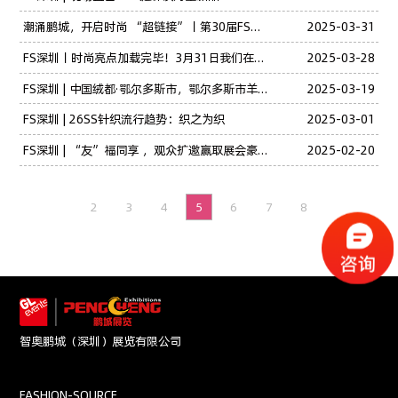
潮涌鹏城，开启时尚 “超链接”丨第30届FS时尚之源深圳展、AW25深圳原创时装周盛大启幕
2025-03-31
FS深圳丨时尚亮点加载完毕！3月31日我们在会展中心等你！
2025-03-28
FS深圳 | 中国绒都·鄂尔多斯市，鄂尔多斯市羊绒展团再度“绒”耀登场
2025-03-19
FS深圳 | 26SS针织流行趋势：织之为织
2025-03-01
FS深圳 | “友”福同享 ，观众扩邀赢取展会豪礼！
2025-02-20
2
3
4
5
6
7
8
智奥鹏城（深圳）展览有限公司
FASHION-SOURCE