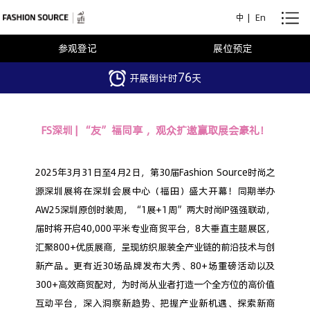
中
|
En
参观登记
展位预定
76
开展倒计时
天
FS深圳 | “友”福同享 ，观众扩邀赢取展会豪礼！
2025年3月31日至4月2日，第30届Fashion Source时尚之
源深圳展将在深圳会展中心（福田）盛大开幕！同期举办
AW25深圳原创时装周，“1展+1周”两大时尚IP强强联动，
届时将开启40,000平米专业商贸平台，8大垂直主题展区，
汇聚800+优质展商，呈现纺织服装全产业链的前沿技术与创
新产品。更有近30场品牌发布大秀、80+场重磅活动以及
300+高效商贸配对，为时尚从业者打造一个全方位的高价值
互动平台，深入洞察新趋势、把握产业新机遇、探索新商