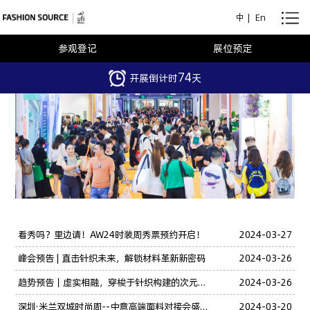
中
|
En
参观登记
展位预定
74
开展倒计时
天
看秀吗？里边请！AW24时装周秀票预约开启！
2024-03-27
峰会预告 | 直击针织未来，解锁材料革新新密码
2024-03-26
趋势预告｜虚实相融，穿梭于针织构建的次元时空
2024-03-26
深圳·米兰双城时尚周--中意高端面料对接会盛大启幕！
2024-03-20