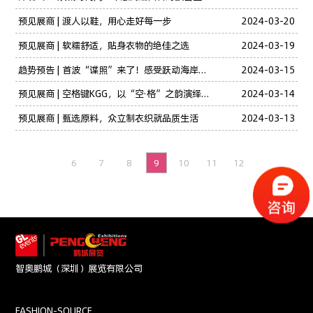
预见展商 | 渡人以鞋，用心走好每一步
2024-03-20
预见展商 | 软糯舒适，贴身衣物的绝佳之选
2024-03-19
趋势预告 | 首波“谍照”来了！感受跃动海岸的自然与活力
2024-03-15
预见展商 | 空格键KGG，以“空·格”之韵演绎鹅绒本真之美
2024-03-14
预见展商 | 甄选原料，众立制衣织就品质生活
2024-03-13
6
7
8
9
10
11
12
智奥鹏城（深圳）展览有限公司
FASHION-SOURCE